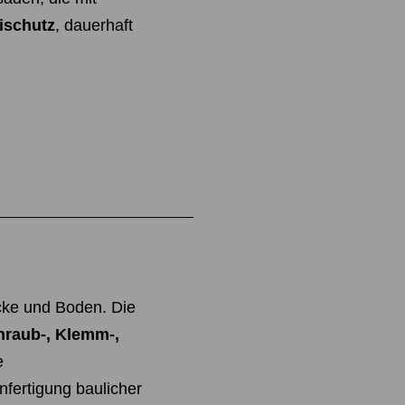
ischutz
, dauerhaft
cke und Boden. Die
hraub-, Klemm-,
e
fertigung baulicher