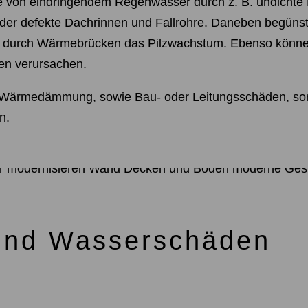
e von eindringendem Regenwasser durch z. B. undichte
der defekte Dachrinnen und Fallrohre. Daneben begünst
l durch Wärmebrücken das Pilzwachstum. Ebenso könn
en verursachen.
 Wärmedämmung, sowie Bau- oder Leitungsschäden, son
n.
und Wasserschäden