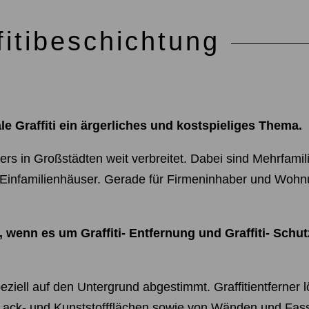
fitibeschichtung
le Graffiti ein ärgerliches und kostspieliges Thema.
s in Großstädten weit verbreitet. Dabei sind Mehrfami
B. Einfamilienhäuser. Gerade für Firmeninhaber und Wo
e, wenn es um Graffiti- Entfernung und Graffiti- Sch
peziell auf den Untergrund abgestimmt. Graffitientferner l
d Lack- und Kunststoffflächen sowie von Wänden und Fas