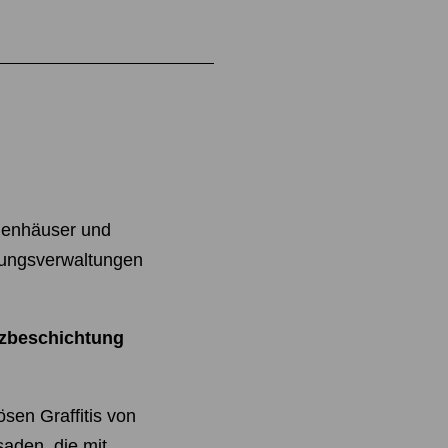
lienhäuser und
hnungsverwaltungen
utzbeschichtung
ösen Graffitis von
saden, die mit