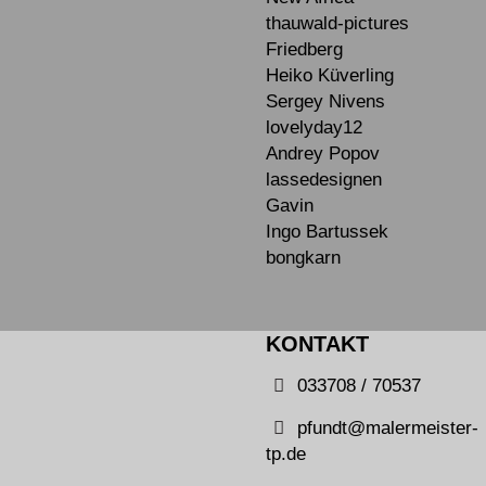
thauwald-pictures
Friedberg
Heiko Küverling
Sergey Nivens
lovelyday12
Andrey Popov
lassedesignen
Gavin
Ingo Bartussek
bongkarn
KONTAKT
033708 / 70537
pfundt@malermeister-
tp.de